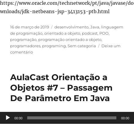
https://www.oracle.com/technetwork/pt/java/javase/do
wnloads/jdk-netbeans-jsp-3413153-ptb.html
Publicado
Categorias
16 de março de 2019
desenvolvimento
,
Java
,
linguagem
em
de programação
,
orientado a objeto
,
podcast
,
POO
,
programação
,
programação orientado a objeto
,
programadores
,
programing
,
Sem categoria
Deixe um
em
comentário
Estrutura
de
Seleção
AulaCast Orientação a
em
Java
Objetos #7 – Passagem
#2
De Parâmetro Em Java
–
AulaCast
Orientação
a
Tocador
00:00
00:00
Objetos
de
#9
áudio