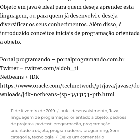
Objeto em java é ideal para quem deseja aprender esta
linguagem, ou para quem já desenvolvi e deseja
diversificar os seus conhecimentos. Além disso, é
introduzido conceitos iniciais de programação orientada
a objeto.
Portal programando – portalprogramando.com.br
Twitter – twitter.com/aldoh_ti
Netbeans + JDK –
https://www.oracle.com/technetwork/pt/java/javase/do
wnloads/jdk-netbeans-jsp-3413153-ptb.html
Publicado
Categorias
11 de fevereiro de 2019
aula
,
desenvolvimento
,
Java
,
em
linguagem de programação
,
orientado a objeto
,
padrões
de projetos
,
podcast
,
programação
,
programação
orientado a objeto
,
programadores
,
programing
,
Sem
em
categoria
,
tecnologia
Deixe um comentário