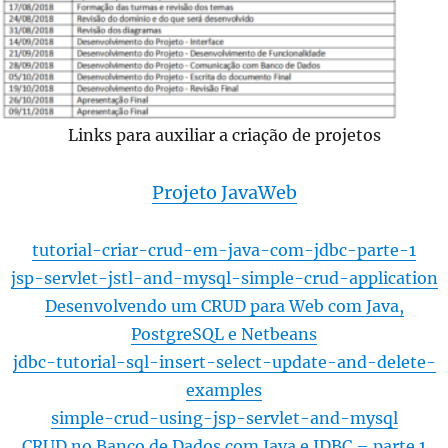
Links para auxiliar a criação de projetos
Projeto JavaWeb
tutorial-criar-crud-em-java-com-jdbc-parte-1
jsp-servlet-jstl-and-mysql-simple-crud-application
Desenvolvendo um CRUD para Web com Java,
PostgreSQL e Netbeans
jdbc-tutorial-sql-insert-select-update-and-delete-
examples
simple-crud-using-jsp-servlet-and-mysql
CRUD no Banco de Dados com Java e JDBC – parte 1