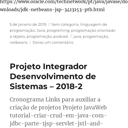
https://www.oracle.com/technetwork/pt/java/javase/do
wnloads/jdk-netbeans-jsp-3413153-ptb.html
Publicado
Categorias
5 de janeiro de 2019
Sem categoria
,
linguagem de
em
programação
,
Java
,
programing
,
programação orientado
Tags
a objeto
,
programação
,
podcast
java
,
programação
,
em
netbeans
Deixe um comentário
AulaCast
Orientação
a
Projeto Integrador
Objetos
#3
Desenvolvimento de
–
Sistemas – 2018-2
Variáveis
em
Java
Cronograma Links para auxiliar a
criação de projetos Projeto JavaWeb
tutorial-criar-crud-em-java-com-
jdbc-parte-1jsp-servlet-jstl-and-