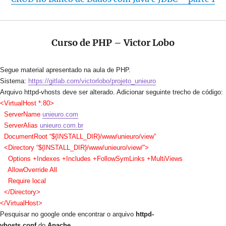
Curso de PHP – Victor Lobo
Segue material apresentado na aula de PHP.
Sistema:
https://gitlab.com/victorlobo/projeto_unieuro
Arquivo httpd-vhosts deve ser alterado. Adicionar seguinte trecho de código:
<VirtualHost *:80>
ServerName
unieuro.com
ServerAlias
unieuro.com.br
DocumentRoot “${INSTALL_DIR}/www/unieuro/view”
<Directory “${INSTALL_DIR}/www/unieuro/view/”>
Options +Indexes +Includes +FollowSymLinks +MultiViews
AllowOverride All
Require local
</Directory>
</VirtualHost>
Pesquisar no google onde encontrar o arquivo
httpd-
vhosts.conf
do
Apache
.