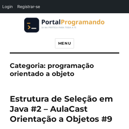
Login
Registrar-se
Portal Programando
MENU
Categoria:
programação
orientado a objeto
Estrutura de Seleção em
Java #2 – AulaCast
Orientação a Objetos #9