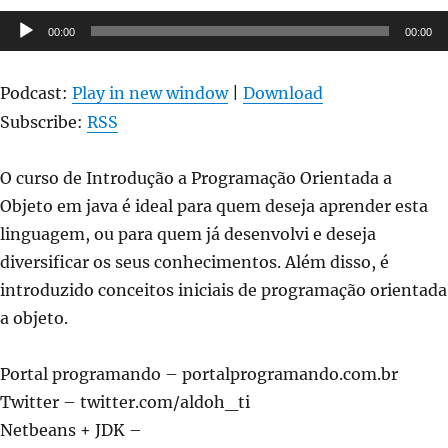
Tocador
00:00
00:00
de
áudio
Podcast:
Play in new window
|
Download
Subscribe:
RSS
O curso de Introdução a Programação Orientada a
Objeto em java é ideal para quem deseja aprender esta
linguagem, ou para quem já desenvolvi e deseja
diversificar os seus conhecimentos. Além disso, é
introduzido conceitos iniciais de programação orientada
a objeto.
Portal programando – portalprogramando.com.br
Twitter – twitter.com/aldoh_ti
Netbeans + JDK –