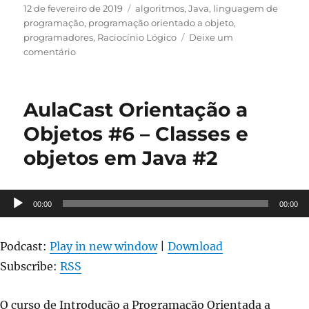
Publicado
Categorias
12 de fevereiro de 2019
algoritmos
,
Java
,
linguagem de
em
programação
,
programação orientado a objeto
,
programadores
,
Raciocínio Lógico
Deixe um
em
comentário
LOGICA
DE
PROGRAMACAO
AulaCast Orientação a
ORIENTADA
A
Objetos #6 – Classes e
OBJETOS
objetos em Java #2
2019-
1
Tocador
00:00
00:00
de
áudio
Podcast:
Play in new window
|
Download
Subscribe:
RSS
O curso de Introdução a Programação Orientada a