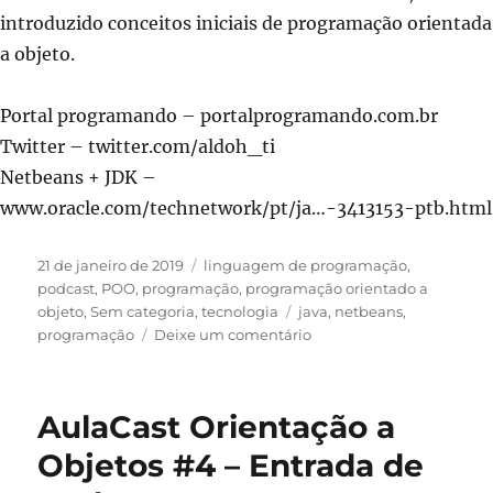
introduzido conceitos iniciais de programação orientada
a objeto.
Portal programando – portalprogramando.com.br
Twitter – twitter.com/aldoh_ti
Netbeans + JDK –
www.oracle.com/technetwork/pt/ja…-3413153-ptb.html
Publicado
Categorias
21 de janeiro de 2019
linguagem de programação
,
em
podcast
,
POO
,
programação
,
programação orientado a
Tags
objeto
,
Sem categoria
,
tecnologia
java
,
netbeans
,
em
programação
Deixe um comentário
AulaCast
Orientação
a
AulaCast Orientação a
Objetos
#5
Objetos #4 – Entrada de
–