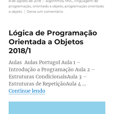
Publicado
Categorias
8 de agosto de 2018
algoritmos
,
MVC
,
linguagem de
em
programação
,
orientado a objeto
,
programação orientado
em
a objeto
Deixe um comentário
Linguagem
de
Programação
Lógica de Programação
Orientada
a
Orientada a Objetos
Objeto
2018/1
2018-
2
Aulas Aulas Portugol Aula 1 –
Introdução a Programação Aula 2 –
Estruturas CondicionaisAula 3 –
Estruturas de RepetiçãoAula 4 …
“Lógica de Programação Ori
Continue lendo