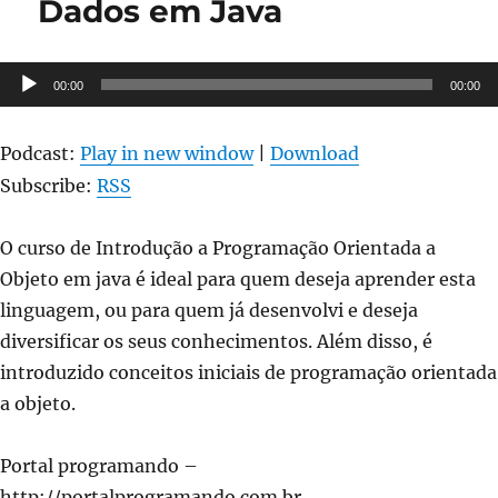
Dados em Java
Classes
e
objetos
em
Tocador
00:00
00:00
Java
de
áudio
Podcast:
Play in new window
|
Download
Subscribe:
RSS
O curso de Introdução a Programação Orientada a
Objeto em java é ideal para quem deseja aprender esta
linguagem, ou para quem já desenvolvi e deseja
diversificar os seus conhecimentos. Além disso, é
introduzido conceitos iniciais de programação orientada
a objeto.
Portal programando –
http://portalprogramando.com.br