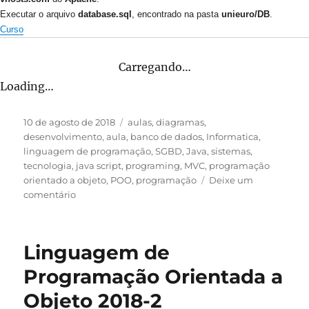
Executar o arquivo
database.sql
, encontrado na pasta
unieuro/DB
.
Curso
Carregando…
Loading…
Publicado
Categorias
10 de agosto de 2018
aulas
,
diagramas
,
em
desenvolvimento
,
aula
,
banco de dados
,
Informatica
,
linguagem de programação
,
SGBD
,
Java
,
sistemas
,
tecnologia
,
java script
,
programing
,
MVC
,
programação
orientado a objeto
,
POO
,
programação
Deixe um
em
comentário
Projeto
Integrador
Desenvolvimento
Linguagem de
de
Sistemas
Programação Orientada a
–
Objeto 2018-2
2018-