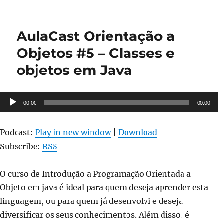
AulaCast
Orientação
a
AulaCast Orientação a
Objetos
#6
Objetos #5 – Classes e
–
objetos em Java
Classes
e
objetos
em
Tocador
00:00
00:00
Java
de
#2
áudio
Podcast:
Play in new window
|
Download
Subscribe:
RSS
O curso de Introdução a Programação Orientada a
Objeto em java é ideal para quem deseja aprender esta
linguagem, ou para quem já desenvolvi e deseja
diversificar os seus conhecimentos. Além disso, é