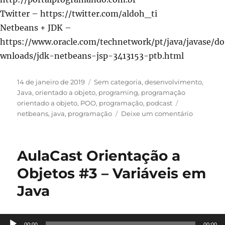
Twitter – https://twitter.com/aldoh_ti
Netbeans + JDK –
https://www.oracle.com/technetwork/pt/java/javase/do
wnloads/jdk-netbeans-jsp-3413153-ptb.html
Publicado
Categorias
14 de janeiro de 2019
Sem categoria
,
desenvolvimento
,
em
Java
,
orientado a objeto
,
programing
,
programação
Tags
orientado a objeto
,
POO
,
programação
,
podcast
em
netbeans
,
java
,
programação
Deixe um comentário
AulaCast
Orientaç
a
AulaCast Orientação a
Objetos
#4
Objetos #3 – Variáveis em
–
Java
Entrada
de
Dados
em
Tocador
00:00
00:00