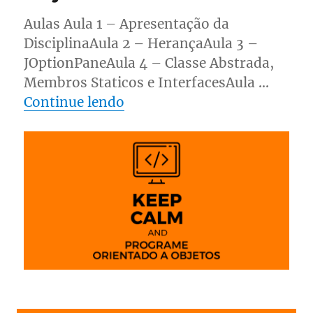
2
Aulas Aula 1 – Apresentação da
DisciplinaAula 2 – HerançaAula 3 –
JOptionPaneAula 4 – Classe Abstrada,
Membros Staticos e InterfacesAula …
“Linguagem de Programação
Continue lendo