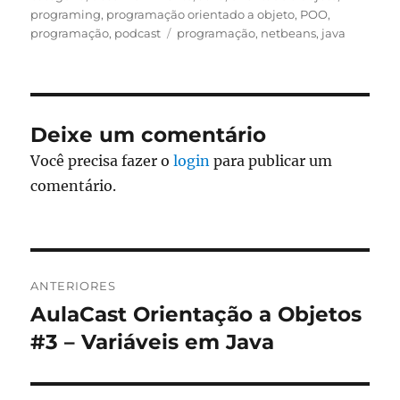
programing
,
programação orientado a objeto
,
POO
,
Tags
programação
,
podcast
programação
,
netbeans
,
java
Deixe um comentário
Você precisa fazer o
login
para publicar um
comentário.
Navegação
ANTERIORES
de
AulaCast Orientação a Objetos
Post
anterior:
#3 – Variáveis em Java
Post