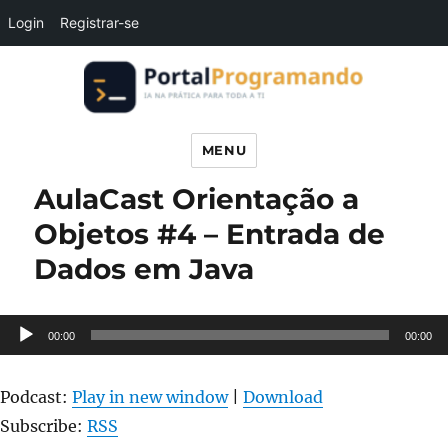
Login
Registrar-se
Portal Programando
MENU
AulaCast Orientação a
Objetos #4 – Entrada de
Dados em Java
Tocador
00:00
00:00
de
áudio
Podcast:
Play in new window
|
Download
Subscribe:
RSS