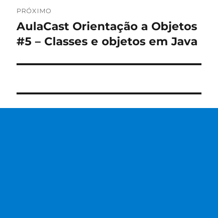
PRÓXIMO
AulaCast Orientação a Objetos
Próximo
post:
#5 – Classes e objetos em Java