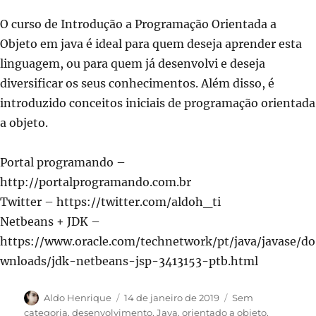
O curso de Introdução a Programação Orientada a
Objeto em java é ideal para quem deseja aprender esta
linguagem, ou para quem já desenvolvi e deseja
diversificar os seus conhecimentos. Além disso, é
introduzido conceitos iniciais de programação orientada
a objeto.
Portal programando –
http://portalprogramando.com.br
Twitter – https://twitter.com/aldoh_ti
Netbeans + JDK –
https://www.oracle.com/technetwork/pt/java/javase/do
wnloads/jdk-netbeans-jsp-3413153-ptb.html
Autor
Publicado
Categorias
Aldo Henrique
14 de janeiro de 2019
Sem
em
categoria
,
desenvolvimento
,
Java
,
orientado a objeto
,