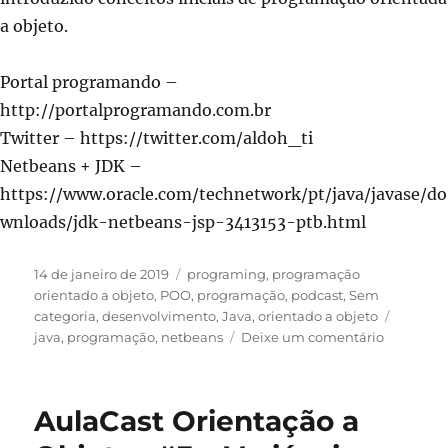
a objeto.
Portal programando –
http://portalprogramando.com.br
Twitter – https://twitter.com/aldoh_ti
Netbeans + JDK –
https://www.oracle.com/technetwork/pt/java/javase/do
wnloads/jdk-netbeans-jsp-3413153-ptb.html
Publicado
Categorias
14 de janeiro de 2019
programing
,
programação
em
orientado a objeto
,
POO
,
programação
,
podcast
,
Sem
Tags
categoria
,
desenvolvimento
,
Java
,
orientado a objeto
em
java
,
programação
,
netbeans
Deixe um comentário
AulaCast
Orientaç
a
AulaCast Orientação a
Objetos
#4