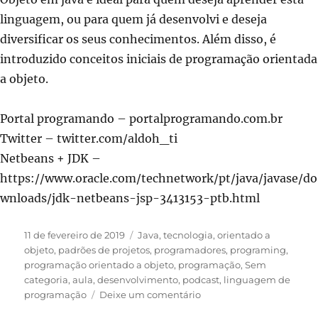
linguagem, ou para quem já desenvolvi e deseja
diversificar os seus conhecimentos. Além disso, é
introduzido conceitos iniciais de programação orientada
a objeto.
Portal programando – portalprogramando.com.br
Twitter – twitter.com/aldoh_ti
Netbeans + JDK –
https://www.oracle.com/technetwork/pt/java/javase/do
wnloads/jdk-netbeans-jsp-3413153-ptb.html
Publicado
Categorias
11 de fevereiro de 2019
Java
,
tecnologia
,
orientado a
em
objeto
,
padrões de projetos
,
programadores
,
programing
,
programação orientado a objeto
,
programação
,
Sem
categoria
,
aula
,
desenvolvimento
,
podcast
,
linguagem de
em
programação
Deixe um comentário
AulaCast