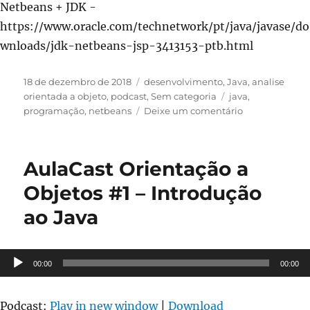
Netbeans + JDK -
https://www.oracle.com/technetwork/pt/java/javase/do
wnloads/jdk-netbeans-jsp-3413153-ptb.html
Publicado
Categorias
18 de dezembro de 2018
desenvolvimento
,
Java
,
analise
em
Tags
orientada a objeto
,
podcast
,
Sem categoria
java
,
em
programação
,
netbeans
Deixe um comentário
AulaCast
Orientação
a
AulaCast Orientação a
Objetos
#2
Objetos #1 – Introdução
–
ao Java
Escrevendo
o
primeiro
código
Tocador
00:00
00:00
java
de
áudio
Podcast:
Play in new window
|
Download