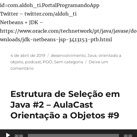
id=com.aldoh_ti.PortalProgramandoApp
Twitter – twitter.com/aldoh_ti
Netbeans + JDK –
https://www.oracle.com/technetwork/pt/java/javase/do
wnloads/jdk-netbeans-jsp-3413153-ptb.html
Publicado
Categorias
4 de abril de 2019
desenvolvimento
,
Java
,
orientado a
em
objeto
,
podcast
,
POO
,
Sem categoria
Deixe um
em
comentário
Passagem
de
Parâmetro
Estrutura de Seleção em
e
Retorno
Java #2 – AulaCast
Em
Orientação a Objetos #9
Java
–
AulaCast
Orientação
Tocador
00:00
00:00