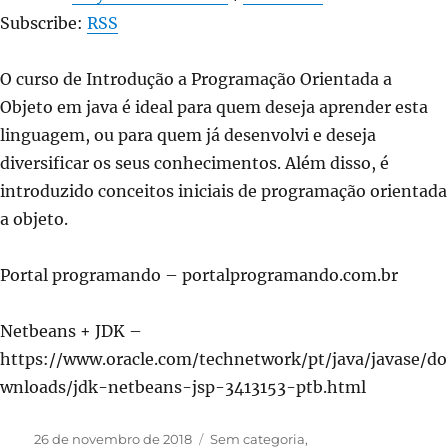
Subscribe:
RSS
O curso de Introdução a Programação Orientada a
Objeto em java é ideal para quem deseja aprender esta
linguagem, ou para quem já desenvolvi e deseja
diversificar os seus conhecimentos. Além disso, é
introduzido conceitos iniciais de programação orientada
a objeto.
Portal programando – portalprogramando.com.br
Netbeans + JDK –
https://www.oracle.com/technetwork/pt/java/javase/do
wnloads/jdk-netbeans-jsp-3413153-ptb.html
Publicado
Categorias
26 de novembro de 2018
Sem categoria
,