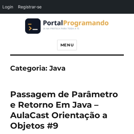
Login
Registrar-se
Portal Programando
MENU
Categoria:
Java
Passagem de Parâmetro
e Retorno Em Java –
AulaCast Orientação a
Objetos #9