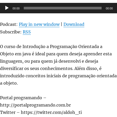
Tocador
00:00
00:00
de
áudio
Podcast:
Play in new window
|
Download
Subscribe:
RSS
O curso de Introdução a Programação Orientada a
Objeto em java é ideal para quem deseja aprender esta
linguagem, ou para quem já desenvolvi e deseja
diversificar os seus conhecimentos. Além disso, é
introduzido conceitos iniciais de programação orientada
a objeto.
Portal programando –
http://portalprogramando.com.br
Twitter – https://twitter.com/aldoh_ti