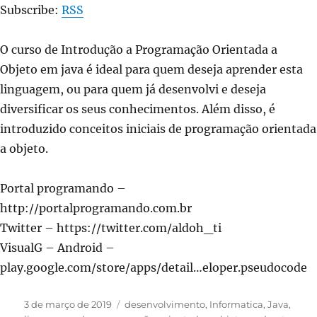
Subscribe:
RSS
Estrutura
de
Seleção
O curso de Introdução a Programação Orientada a
em
Objeto em java é ideal para quem deseja aprender esta
Java
#1
linguagem, ou para quem já desenvolvi e deseja
–
diversificar os seus conhecimentos. Além disso, é
AulaCast
introduzido conceitos iniciais de programação orientada
Orientação
a
a objeto.
Objetos
#8
Portal programando –
http://portalprogramando.com.br
Twitter – https://twitter.com/aldoh_ti
VisualG – Android –
play.google.com/store/apps/detail…eloper.pseudocode
Publicado
Categorias
3 de março de 2019
desenvolvimento
,
Informatica
,
Java
,