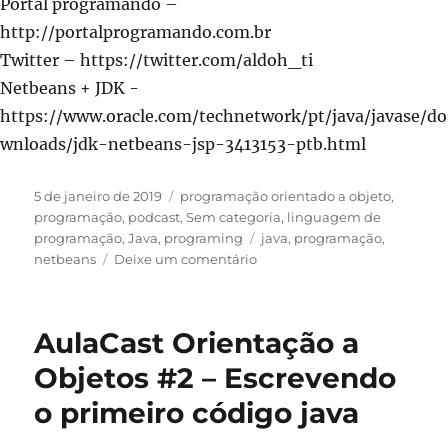
Portal programando –
http://portalprogramando.com.br
Twitter – https://twitter.com/aldoh_ti
Netbeans + JDK -
https://www.oracle.com/technetwork/pt/java/javase/do
wnloads/jdk-netbeans-jsp-3413153-ptb.html
Publicado
Categorias
5 de janeiro de 2019
programação orientado a objeto
,
em
programação
,
podcast
,
Sem categoria
,
linguagem de
Tags
programação
,
Java
,
programing
java
,
programação
,
em
netbeans
Deixe um comentário
AulaCast
Orientação
a
AulaCast Orientação a
Objetos
#3
Objetos #2 – Escrevendo
–
o primeiro código java
Variáveis
em
Java