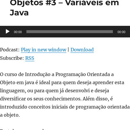
Objetos #3 – Variáveis em
–
Java
Entrada
de
Dados
em
Tocador
00:00
00:00
Java
de
áudio
Podcast:
Play in new window
|
Download
Subscribe:
RSS
O curso de Introdução a Programação Orientada a
Objeto em java é ideal para quem deseja aprender esta
linguagem, ou para quem já desenvolvi e deseja
diversificar os seus conhecimentos. Além disso, é
introduzido conceitos iniciais de programação orientada
a objeto.