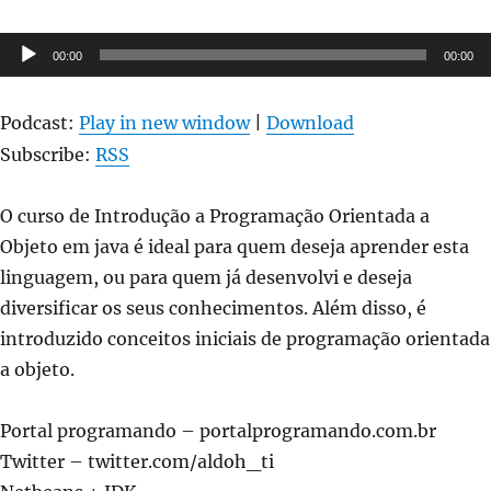
Tocador
00:00
00:00
de
áudio
Podcast:
Play in new window
|
Download
Subscribe:
RSS
O curso de Introdução a Programação Orientada a
Objeto em java é ideal para quem deseja aprender esta
linguagem, ou para quem já desenvolvi e deseja
diversificar os seus conhecimentos. Além disso, é
introduzido conceitos iniciais de programação orientada
a objeto.
Portal programando – portalprogramando.com.br
Twitter – twitter.com/aldoh_ti