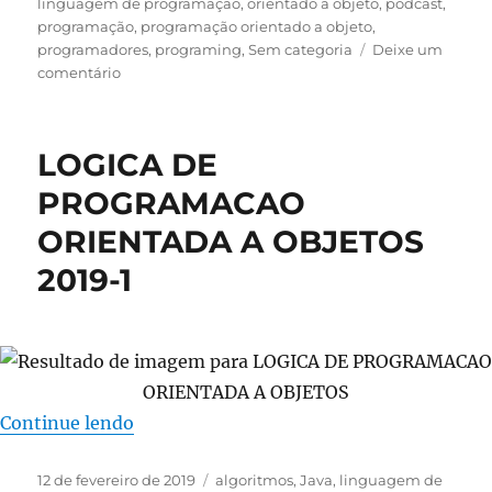
em
linguagem de programação
,
orientado a objeto
,
podcast
,
programação
,
programação orientado a objeto
,
programadores
,
programing
,
Sem categoria
Deixe um
em
comentário
AulaCast
Orientação
a
LOGICA DE
Objetos
#7
PROGRAMACAO
–
ORIENTADA A OBJETOS
Passagem
De
2019-1
Parâmetro
Em
Java
“LOGICA DE PROGRAMACAO ORIENTADA 
Continue lendo
Publicado
Categorias
12 de fevereiro de 2019
algoritmos
,
Java
,
linguagem de