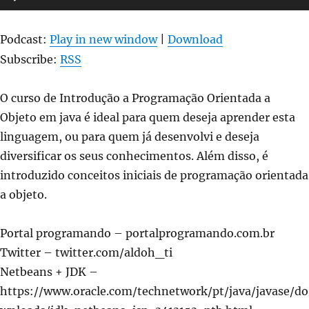
a
de
Objetos
áudio
#9
Podcast:
Play in new window
|
Download
Subscribe:
RSS
O curso de Introdução a Programação Orientada a
Objeto em java é ideal para quem deseja aprender esta
linguagem, ou para quem já desenvolvi e deseja
diversificar os seus conhecimentos. Além disso, é
introduzido conceitos iniciais de programação orientada
a objeto.
Portal programando – portalprogramando.com.br
Twitter – twitter.com/aldoh_ti
Netbeans + JDK –
https://www.oracle.com/technetwork/pt/java/javase/do