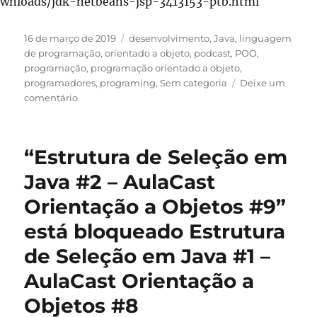
wnloads/jdk-netbeans-jsp-3413153-ptb.html
Publicado
Categorias
16 de março de 2019
desenvolvimento
,
Java
,
linguagem
em
de programação
,
orientado a objeto
,
podcast
,
POO
,
programação
,
programação orientado a objeto
,
programadores
,
programing
,
Sem categoria
Deixe um
em
comentário
Estrutura
de
Seleção
“Estrutura de Seleção em
em
Java
Java #2 – AulaCast
#2
Orientação a Objetos #9”
–
AulaCast
está bloqueado Estrutura
Orientação
a
de Seleção em Java #1 –
Objetos
AulaCast Orientação a
#9
Objetos #8