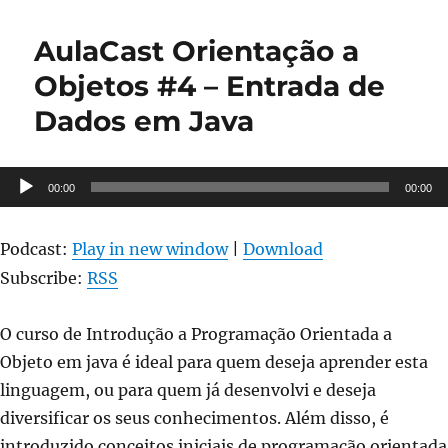
Orientação
a
AulaCast Orientação a
Objetos
#6
Objetos #4 – Entrada de
–
Dados em Java
Classes
e
objetos
em
Tocador
00:00
00:00
Java
de
#2
áudio
Podcast:
Play in new window
|
Download
Subscribe:
RSS
O curso de Introdução a Programação Orientada a
Objeto em java é ideal para quem deseja aprender esta
linguagem, ou para quem já desenvolvi e deseja
diversificar os seus conhecimentos. Além disso, é
introduzido conceitos iniciais de programação orientada