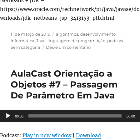
Netbeans + JDK –
https://www.oracle.com/technetwork/pt/java/javase/do
wnloads/jdk-netbeans-jsp-3413153-ptb.html
Publicado
Categorias
11 de março de 2019
algoritmos
,
desenvolvimento
,
em
Informatica
,
Java
,
linguagem de programação
,
podcast
,
em
Sem categoria
Deixe um comentário
“Estrutura
de
Seleção
AulaCast Orientação a
em
Java
Objetos #7 – Passagem
#2
De Parâmetro Em Java
–
AulaCast
Orientação
a
Tocador
00:00
00:00
Objetos
de
#9”
áudio
está
Podcast:
Play in new window
|
Download
bloqueado