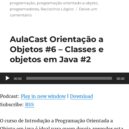
em
programação
,
programação orientado a objeto
,
programadores
,
Raciocínio Lógico
Deixe um
em
comentário
LOGICA
DE
PROGRAMACAO
AulaCast Orientação a
ORIENTADA
A
Objetos #6 – Classes e
OBJETOS
objetos em Java #2
2019-
1
Tocador
00:00
00:00
de
áudio
Podcast:
Play in new window
|
Download
Subscribe:
RSS
O curso de Introdução a Programação Orientada a
Objeto em java é ideal para quem deseja aprender esta