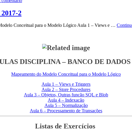
em
 comentário
Projeto
Integrador
2017-2
Desenvolvimento
de
o Conceitual para o Modelo Lógico Aula 1 – Views e …
Continu
Sistemas
–
2018-
2
ULAS DISCIPLINA – BANCO DE DADOS 
Mapeamento do Modelo Conceitual para o Modelo Lógico
Aula 1 – Views e Triggers
Aula 2 – Store Procedures
Aula 3 – Objetos, Outras função SQL e Blob
Aula 4 – Indexação
Aula 5 – Normalização
Aula 6 – Processamento de Transações
Listas de Exercícios