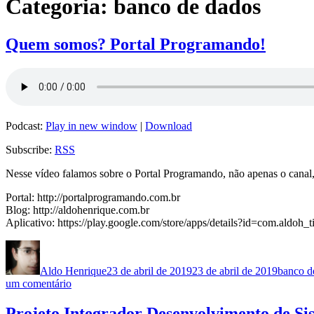
Categoria:
banco de dados
Quem somos? Portal Programando!
Podcast:
Play in new window
|
Download
Subscribe:
RSS
Nesse vídeo falamos sobre o Portal Programando, não apenas o canal, 
Portal: http://portalprogramando.com.br
Blog: http://aldohenrique.com.br
Aplicativo: https://play.google.com/store/apps/details?id=com.aldoh
Autor
Publicado
Categor
em
Aldo Henrique
23 de abril de 2019
23 de abril de 2019
banco d
em
um comentário
Quem
somos?
Projeto Integrador Desenvolvimento de Si