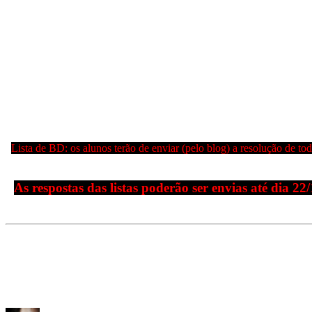
Lista de BD: os alunos terão de enviar (pelo blog) a resolução de toda
As respostas das listas poderão ser envias até dia
22/