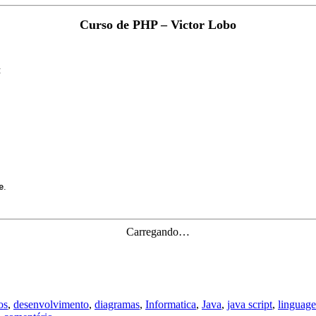
Curso de PHP – Victor Lobo
:
e
.
Carregando…
os
,
desenvolvimento
,
diagramas
,
Informatica
,
Java
,
java script
,
linguag