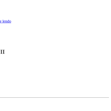
“DISCIPLINA
e lendo
DE
BANCO
DE
DADOS
II
–
II
2017-
2”