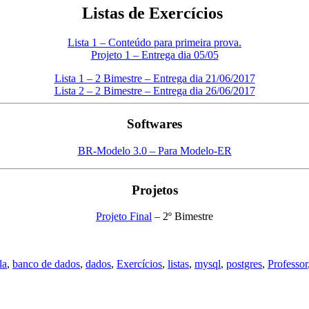
Listas de Exercícios
Lista 1 – Conteúdo para primeira prova.
Projeto 1 – Entrega dia 05/05
Lista 1 – 2 Bimestre – Entrega dia 21/06/2017
Lista 2 – 2 Bimestre – Entrega dia 26/06/2017
Softwares
BR-Modelo 3.0 – Para Modelo-ER
Projetos
Projeto Final
– 2º Bimestre
la
,
banco de dados
,
dados
,
Exercícios
,
listas
,
mysql
,
postgres
,
Professor