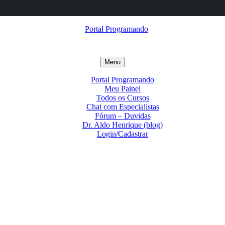
Menu
Portal Programando
Meu Painel
Todos os Cursos
Chat com Especialistas
Fórum – Duvidas
Dr. Aldo Henrique (blog)
Login/Cadastrar
Portal
Programando
Converse
com
Blog
a
Prof.
Canal
iAldo
Dr.
Portal
Forum
–
Aldo
Programando
IDE
IA
Henrique
–
Revista
do
Online
Científica
Dr.