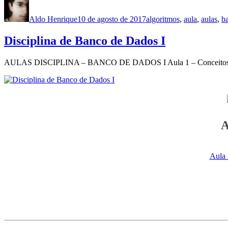
Autor
Publicado
Categorias
em
Aldo Henrique
10 de agosto de 2017
algoritmos
,
aula
,
aulas
,
b
Disciplina de Banco de Dados I
AULAS DISCIPLINA – BANCO DE DADOS I Aula 1 – Conceitos gera
A
Aula 