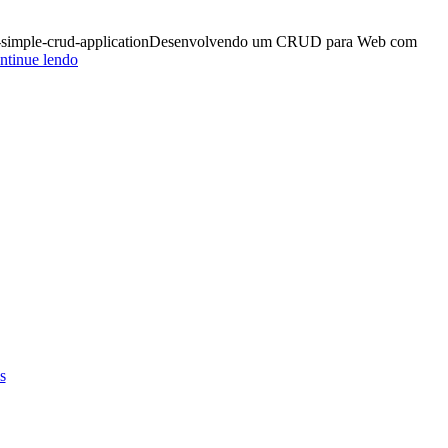
mysql-simple-crud-applicationDesenvolvendo um CRUD para Web com
“Projeto
ntinue lendo
Integrador
Desenvolvimento
de
Sistemas
–
2018-
2”
s