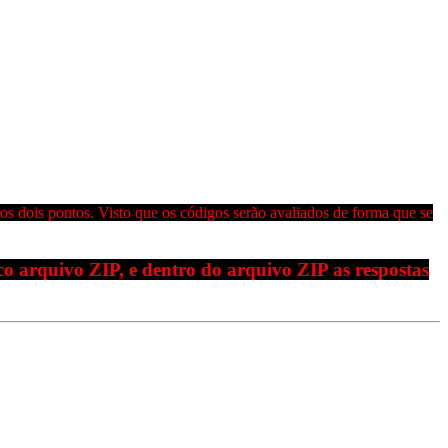
s dois pontos. Visto que os códigos serão avaliados de forma que se
o arquivo ZIP, e dentro do arquivo ZIP as respostas