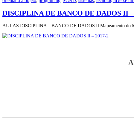
orientado a objeto
,
programing
,
SGBD
,
sistemas
,
tecnologia
Deixe um
DISCIPLINA DE BANCO DE DADOS II – 
AULAS DISCIPLINA – BANCO DE DADOS II Mapeamento do Model
A