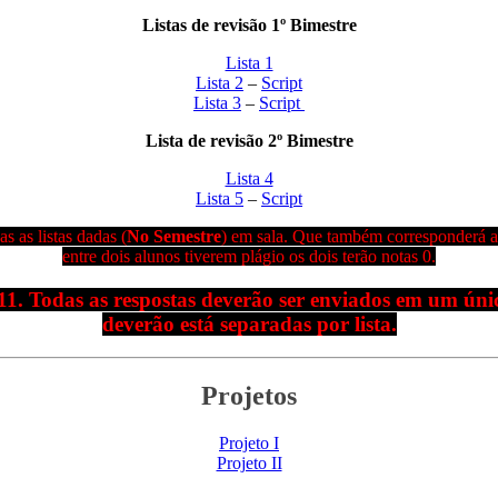
Listas de revisão 1º Bimestre
Lista 1
Lista 2
–
Script
Lista 3
–
Script
Lista de revisão 2º Bimestre
Lista 4
Lista 5
–
Script
s as listas dadas (
No Semestre
) em sala. Que também corresponderá ao
entre dois alunos tiverem plágio os dois terão notas 0.
11.
Todas as respostas deverão ser enviados em
um únic
deverão está separadas por lista.
Projetos
Projeto I
Projeto II