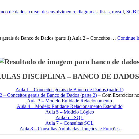
anco de dados
,
curso
,
desenvolvimento
,
diagramas
,
listas
,
mysql
,
SGB
is de Banco de Dados (parte 1) Aula 2 – Conceitos …
Continue l
ULAS DISCIPLINA – BANCO DE DADOS
Aula 1 – Conceitos gerais de Banco
de Dados (parte 1)
2 – Conceitos gerais de Banco
de Dados (parte 2)
– Com Exercícios no
Aula 3 – Modelo Entidade Relacionamento
Aula 4 – Modelo Entidade Relacionamento Estendido
Aula 5 – Modelo Lógico
Aula 6 – SQL
Aula 7 – Consultas SQL
Aula 8 – Consultas Aninhadas, Junções, e Funções