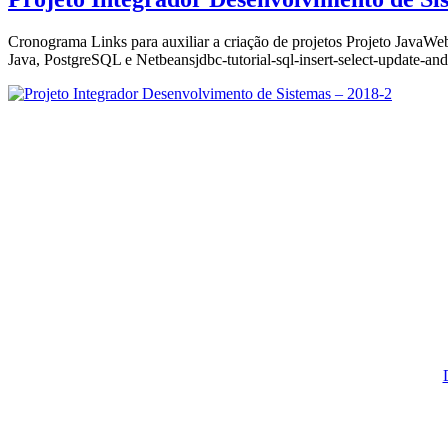
Portal
Programando!
Cronograma Links para auxiliar a criação de projetos Projeto JavaW
Java, PostgreSQL e Netbeansjdbc-tutorial-sql-insert-select-update