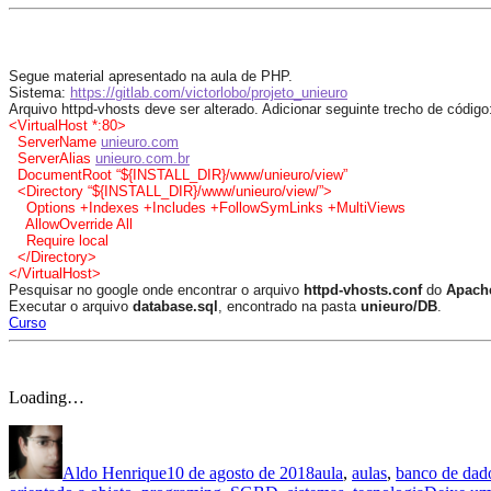
Segue material apresentado na aula de PHP.
Sistema:
https://gitlab.com/victorlobo/projeto_unieuro
Arquivo httpd-vhosts deve ser alterado. Adicionar seguinte trecho de código
<VirtualHost *:80>
ServerName
unieuro.com
ServerAlias
unieuro.com.br
DocumentRoot “${INSTALL_DIR}/www/unieuro/view”
<Directory “${INSTALL_DIR}/www/unieuro/view/”>
Options +Indexes +Includes +FollowSymLinks +MultiViews
AllowOverride All
Require local
</Directory>
</VirtualHost>
Pesquisar no google onde encontrar o arquivo
httpd-vhosts.conf
do
Apach
Executar o arquivo
database.sql
, encontrado na pasta
unieuro/DB
.
Curso
Loading…
Autor
Publicado
Categorias
em
Aldo Henrique
10 de agosto de 2018
aula
,
aulas
,
banco de dad