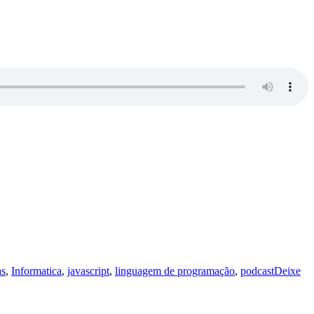
as
,
Informatica
,
javascript
,
linguagem de programação
,
podcast
Deixe