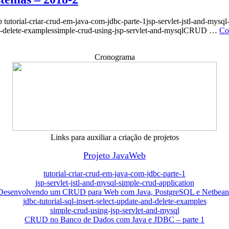
eb tutorial-criar-crud-em-java-com-jdbc-parte-1jsp-servlet-jstl-and-
-and-delete-examplessimple-crud-using-jsp-servlet-and-mysqlCRUD …
Co
Cronograma
Links para auxiliar a criação de projetos
Projeto JavaWeb
tutorial-criar-crud-em-java-com-jdbc-parte-1
jsp-servlet-jstl-and-mysql-simple-crud-application
Desenvolvendo um CRUD para Web com Java, PostgreSQL e Netbean
jdbc-tutorial-sql-insert-select-update-and-delete-examples
simple-crud-using-jsp-servlet-and-mysql
CRUD no Banco de Dados com Java e JDBC – parte 1