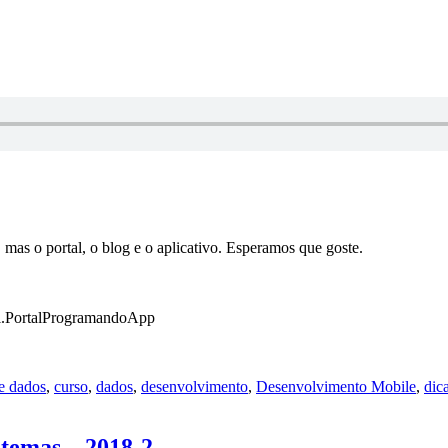
Aldo
Henrique
mas o portal, o blog e o aplicativo. Esperamos que goste.
_ti.PortalProgramandoApp
ias
e dados
,
curso
,
dados
,
desenvolvimento
,
Desenvolvimento Mobile
,
dic
stemas – 2018-2