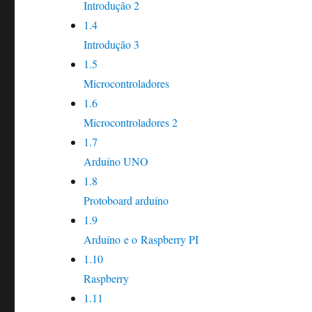
Introdução 2
1.4
Introdução 3
1.5
Microcontroladores
1.6
Microcontroladores 2
1.7
Arduíno UNO
1.8
Protoboard arduíno
1.9
Arduíno e o Raspberry PI
1.10
Raspberry
1.11