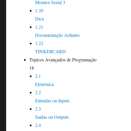
Monitor Serial 3
1.20
Dica
1.21
Documentação Arduíno
1.22
TINKERCARD
Tópicos Avançados de Programação
18
2.1
Eletrônica
2.2
Entradas ou Inputs
2.3
Saídas ou Outputs
2.4