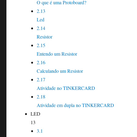
O que é uma Protoboard?
2.13
Led
2.14
Resistor
2.15
Entendo um Resistor
2.16
Calculando um Resistor
2.17
Atividade no TINKERCARD
2.18
Atividade em dupla no TINKERCARD
LED
13
3.1