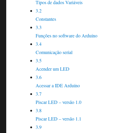
Tipos de dados Variáveis
3.2
Constantes
3.3
Funções no software do Arduíno
3.4
Comunicação serial
3.5
Acender um LED
3.6
Acessar a IDE Arduíno
3.7
Piscar LED – versão 1.0
3.8
Piscar LED – versão 1.1
3.9