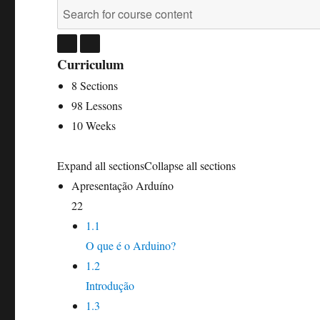
Curriculum
8 Sections
98 Lessons
10 Weeks
Expand all sections
Collapse all sections
Apresentação Arduíno
22
1.1
O que é o Arduino?
1.2
Introdução
1.3