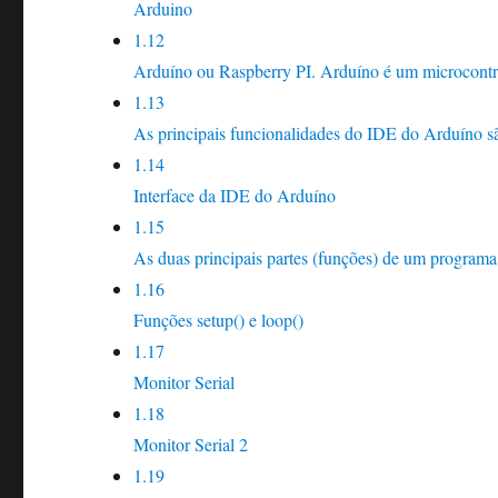
Arduino
1.12
Arduíno ou Raspberry PI. Arduíno é um microcontr
1.13
As principais funcionalidades do IDE do Arduíno s
1.14
Interface da IDE do Arduíno
1.15
As duas principais partes (funções) de um programa
1.16
Funções setup() e loop()
1.17
Monitor Serial
1.18
Monitor Serial 2
1.19