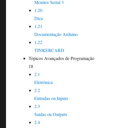
Monitor Serial 3
1.20
Dica
1.21
Documentação Arduíno
1.22
TINKERCARD
Tópicos Avançados de Programação
18
2.1
Eletrônica
2.2
Entradas ou Inputs
2.3
Saídas ou Outputs
2.4