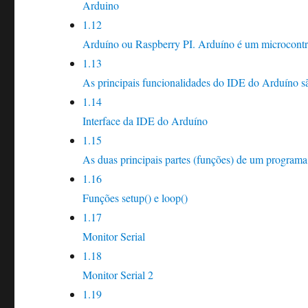
Arduino
1.12
Arduíno ou Raspberry PI. Arduíno é um microcontr
1.13
As principais funcionalidades do IDE do Arduíno s
1.14
Interface da IDE do Arduíno
1.15
As duas principais partes (funções) de um programa
1.16
Funções setup() e loop()
1.17
Monitor Serial
1.18
Monitor Serial 2
1.19