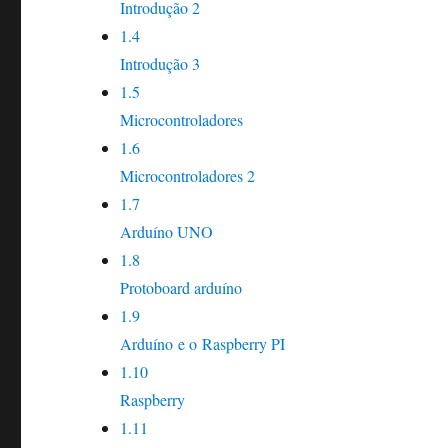
Introdução 2
1.4
Introdução 3
1.5
Microcontroladores
1.6
Microcontroladores 2
1.7
Arduíno UNO
1.8
Protoboard arduíno
1.9
Arduíno e o Raspberry PI
1.10
Raspberry
1.11