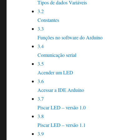
Tipos de dados Variáveis
3.2
Constantes
3.3
Funções no software do Arduíno
3.4
Comunicação serial
3.5
Acender um LED
3.6
Acessar a IDE Arduíno
3.7
Piscar LED – versão 1.0
3.8
Piscar LED – versão 1.1
3.9