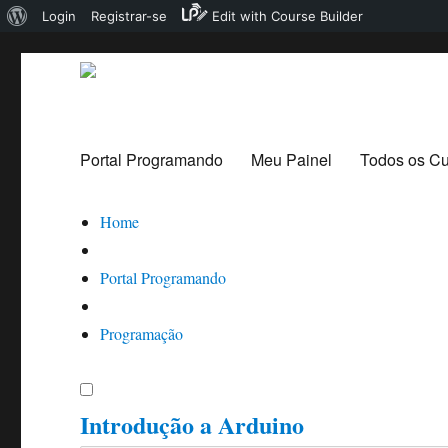
Sobre
Login
Registrar-se
Edit with Course Builder
o
WordPress
Portal Programando
Portal Programando
Meu Painel
Todos os C
Home
Portal Programando
Programação
Introdução a Arduino