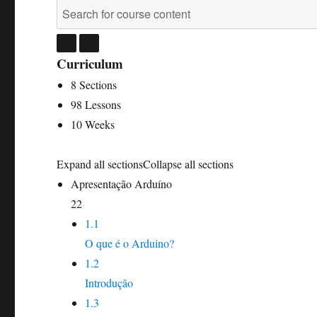
Curriculum
8 Sections
98 Lessons
10 Weeks
Expand all sections
Collapse all sections
Apresentação Arduíno
22
1.1
O que é o Arduino?
1.2
Introdução
1.3