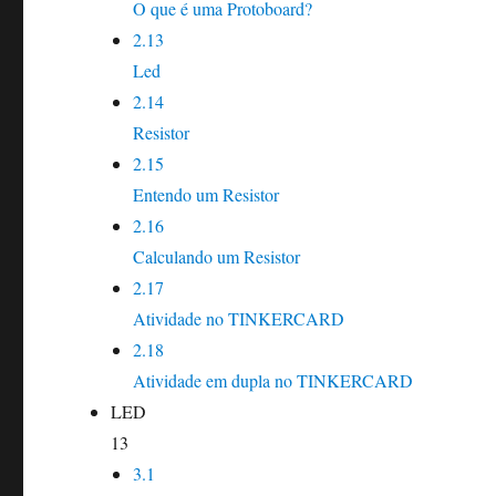
O que é uma Protoboard?
2.13
Led
2.14
Resistor
2.15
Entendo um Resistor
2.16
Calculando um Resistor
2.17
Atividade no TINKERCARD
2.18
Atividade em dupla no TINKERCARD
LED
13
3.1