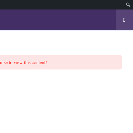
ldo Henrique (blog)
Login/Cadastrar
urse to view this content!