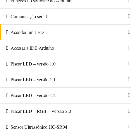
Funções no software do Arduíno
do
Dr.
Comunicação serial
Aldo
Henrique
Acender um LED
Acessar a IDE Arduíno
Piscar LED – versão 1.0
Piscar LED – versão 1.1
Piscar LED – versão 1.2
Piscar LED – RGB – Versão 2.0
Sensor Ultrassônico HC-SR04