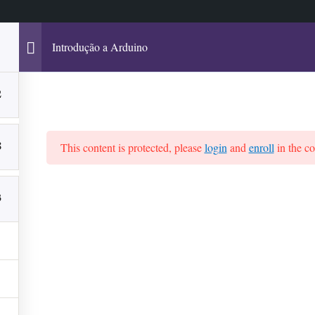
Introdução a Arduino
2
ursos
Chat com Especialistas
Fórum – Duvidas
Dr. A
8
This content is protected, please
login
and
enroll
in the co
3
ss