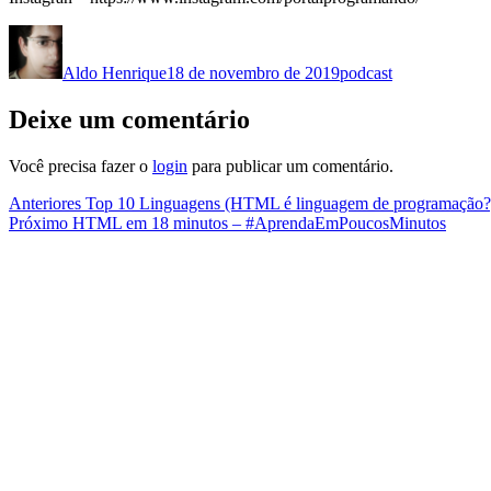
Autor
Publicado
Categorias
em
Aldo Henrique
18 de novembro de 2019
podcast
Deixe um comentário
Você precisa fazer o
login
para publicar um comentário.
Navegação
Post
Anteriores
Top 10 Linguagens (HTML é linguagem de programação?)
Próximo
anterior:
Próximo
HTML em 18 minutos – #AprendaEmPoucosMinutos
de
post:
Post