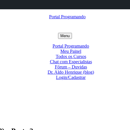
Menu
Portal Programando
Meu Painel
Todos os Cursos
Chat com Especialistas
Fórum – Duvidas
Dr. Aldo Henrique (blog)
Login/Cadastrar
Portal
Programando
Converse
com
Blog
a
Prof.
Canal
iAldo
Dr.
Portal
Forum
–
Aldo
Programando
IDE
IA
Henrique
–
Revista
do
Online
Científica
Dr.