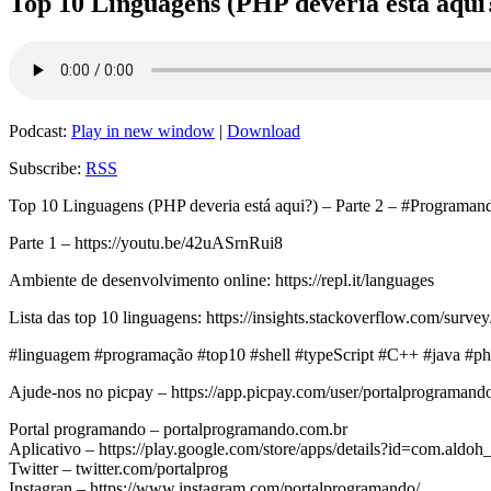
Top 10 Linguagens (PHP deveria está aqui?
Podcast:
Play in new window
|
Download
Subscribe:
RSS
Top 10 Linguagens (PHP deveria está aqui?) – Parte 2 – #Programan
Parte 1 – https://youtu.be/42uASrnRui8
Ambiente de desenvolvimento online: https://repl.it/languages
Lista das top 10 linguagens: https://insights.stackoverflow.com/surv
#linguagem #programação #top10 #shell #typeScript #C++ #java #p
Ajude-nos no picpay – https://app.picpay.com/user/portalprogramand
Portal programando – portalprogramando.com.br
Aplicativo – https://play.google.com/store/apps/details?id=com.aldo
Twitter – twitter.com/portalprog
Instagran – https://www.instagram.com/portalprogramando/