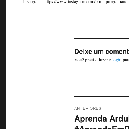
Instagran – https://www.instagram.com/portalprogramand
Deixe um coment
Você precisa fazer o
login
par
Navegação
ANTERIORES
de
Aprenda Ardui
Post
anterior:
Post
#AprendaEmP