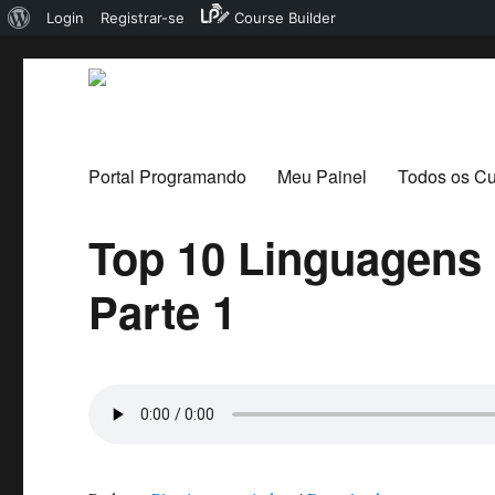
Sobre
Login
Registrar-se
Course Builder
o
WordPress
Portal Programando
Portal Programando
Meu Painel
Todos os C
Top 10 Linguagens
Parte 1