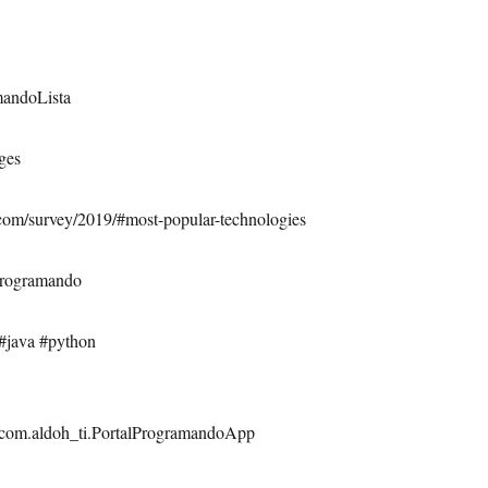
mandoLista
ages
ow.com/survey/2019/#most-popular-technologies
lprogramando
#java #python
id=com.aldoh_ti.PortalProgramandoApp