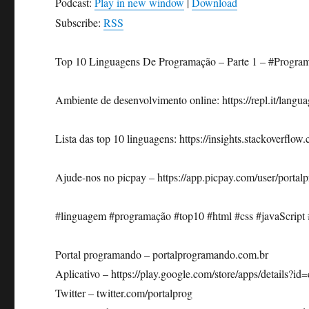
Podcast:
Play in new window
|
Download
Subscribe:
RSS
Top 10 Linguagens De Programação – Parte 1 – #Progra
Ambiente de desenvolvimento online: https://repl.it/langu
Lista das top 10 linguagens: https://insights.stackoverfl
Ajude-nos no picpay – https://app.picpay.com/user/porta
#linguagem #programação #top10 #html #css #javaScript 
Portal programando – portalprogramando.com.br
Aplicativo – https://play.google.com/store/apps/details?
Twitter – twitter.com/portalprog