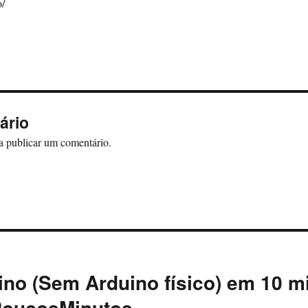
o/
ário
a publicar um comentário.
no (Sem Arduino físico) em 10 m
oucosMinutos