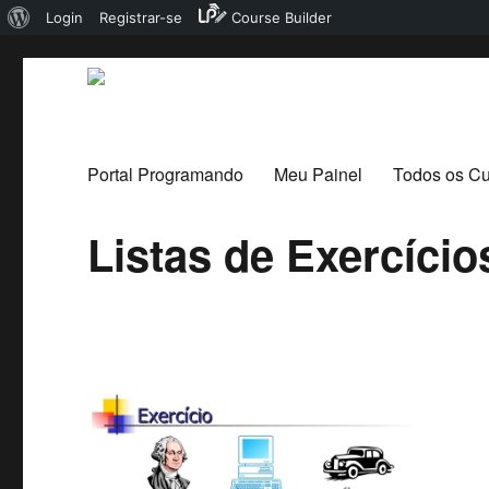
Sobre
Login
Registrar-se
Course Builder
o
WordPress
Portal Programando
Portal Programando
Meu Painel
Todos os C
Listas de Exercíci