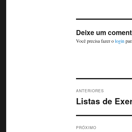
Deixe um coment
Você precisa fazer o
login
par
Navegação
ANTERIORES
de
Listas de Exe
Post
anterior:
Post
PRÓXIMO