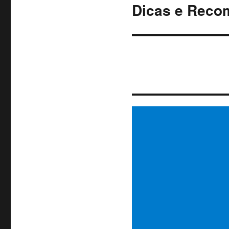
Dicas e Rec
Próximo
post: