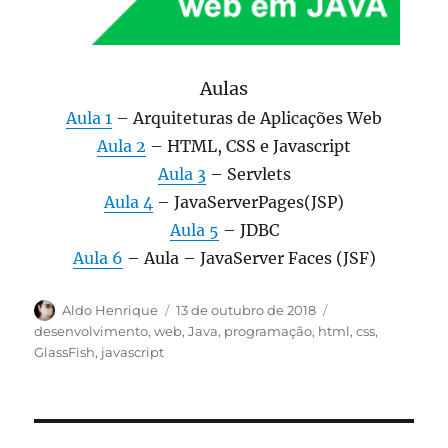
Aulas
Aula 1
–
Arquiteturas de Aplicações Web
Aula 2
–
HTML, CSS e Javascript
Aula 3
–
Servlets
Aula 4
–
JavaServerPages(JSP)
Aula 5
– JDBC
Aula 6
– Aula – JavaServer Faces (JSF)
Autor
Publicado
Categorias
Aldo Henrique
13 de outubro de 2018
em
desenvolvimento
,
web
,
Java
,
programação
,
html
,
css
,
GlassFish
,
javascript