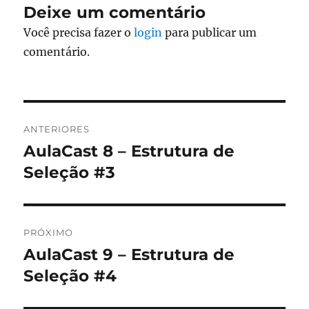
Deixe um comentário
Você precisa fazer o
login
para publicar um
comentário.
Navegação
ANTERIORES
de
AulaCast 8 – Estrutura de
Post
anterior:
Seleção #3
Post
PRÓXIMO
AulaCast 9 – Estrutura de
Próximo
post:
Seleção #4