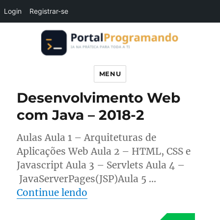
Login
Registrar-se
Portal Programando
MENU
Desenvolvimento Web
com Java – 2018-2
Aulas Aula 1 – Arquiteturas de
Aplicações Web Aula 2 – HTML, CSS e
Javascript Aula 3 – Servlets Aula 4 –
JavaServerPages(JSP)Aula 5 …
“Desenvolvimento Web com 
Continue lendo