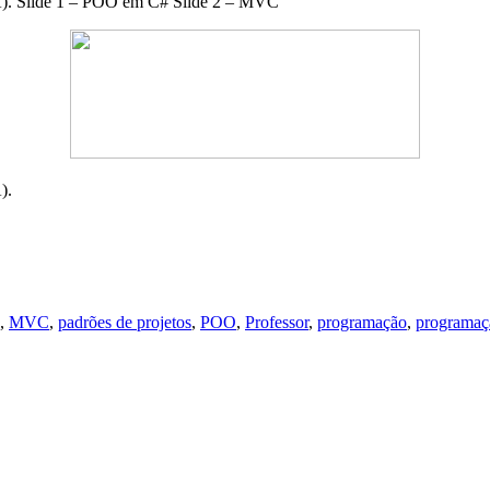
EA). Slide 1 – POO em C# Slide 2 – MVC
).
,
MVC
,
padrões de projetos
,
POO
,
Professor
,
programação
,
programaçã