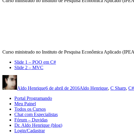
Curso ministrado no Instituto de Pesquisa Econômica Aplicado (IP
Curso ministrado no Instituto de Pesquisa Econômica Aplicado (IPEA
Slide 1 – POO em C#
Slide 2 – MVC
Autor
Publicado
Categorias
em
Aldo Henrique
6 de abril de 2016
Aldo Henrique
,
C Sharp
,
C#
Portal Programando
Meu Painel
Todos os Cursos
Chat com Especialistas
Fórum – Duvidas
Dr. Aldo Henrique (blog)
Login/Cadastrar