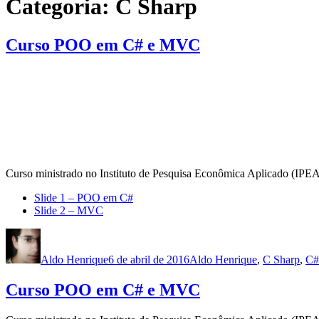
Categoria:
C Sharp
Curso POO em C# e MVC
Curso ministrado no Instituto de Pesquisa Econômica Aplicado (IPEA
Slide 1 – POO em C#
Slide 2 – MVC
Autor
Publicado
Categorias
em
Aldo Henrique
6 de abril de 2016
Aldo Henrique
,
C Sharp
,
C#
Curso POO em C# e MVC