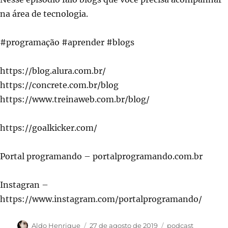
na área de tecnologia.
#programação #aprender #blogs
https://blog.alura.com.br/
https://concrete.com.br/blog
https://www.treinaweb.com.br/blog/
https://goalkicker.com/
Portal programando – portalprogramando.com.br
Instagran –
https://www.instagram.com/portalprogramando/
Autor
Publicado
Categorias
Aldo Henrique
27 de agosto de 2019
podcast