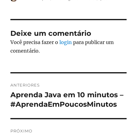
em
Deixe um comentário
Você precisa fazer o
login
para publicar um
comentário.
Navegação
ANTERIORES
de
Aprenda Java em 10 minutos –
Post
anterior:
#AprendaEmPoucosMinutos
Post
PRÓXIMO