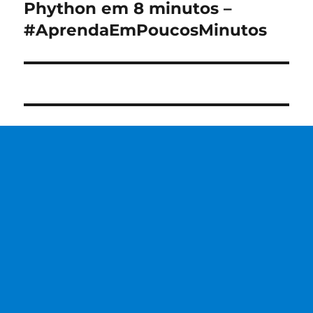
Phython em 8 minutos –
Próximo
post:
#AprendaEmPoucosMinutos