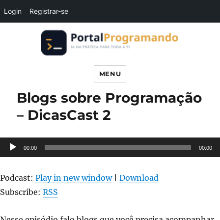
Login
Registrar-se
Portal Programando
MENU
Blogs sobre Programação
– DicasCast 2
Tocador
00:00
00:00
de
áudio
Podcast:
Play in new window
|
Download
Subscribe:
RSS
Nesse episódio falo blogs que você precisa acompanhar