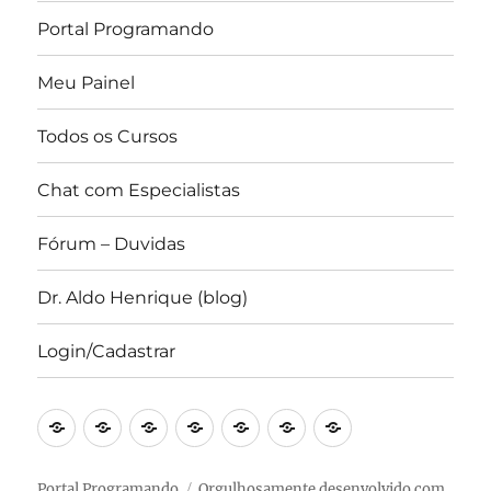
Portal Programando
Meu Painel
Todos os Cursos
Chat com Especialistas
Fórum – Duvidas
Dr. Aldo Henrique (blog)
Login/Cadastrar
Portal
Converse
Blog
Canal
Forum
IDE
Revista
Programando
com
Prof.
Portal
–
Científica
a
Dr.
Programando
Online
Portal Programando
Orgulhosamente desenvolvido com