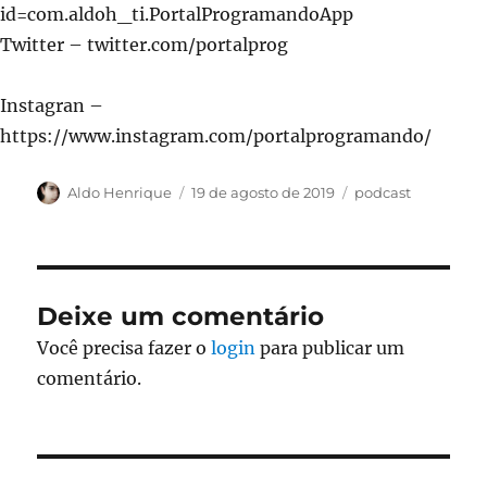
id=com.aldoh_ti.PortalProgramandoApp
Twitter – twitter.com/portalprog
Instagran –
https://www.instagram.com/portalprogramando/
Autor
Publicado
Categorias
Aldo Henrique
19 de agosto de 2019
podcast
em
Deixe um comentário
Você precisa fazer o
login
para publicar um
comentário.
Navegação