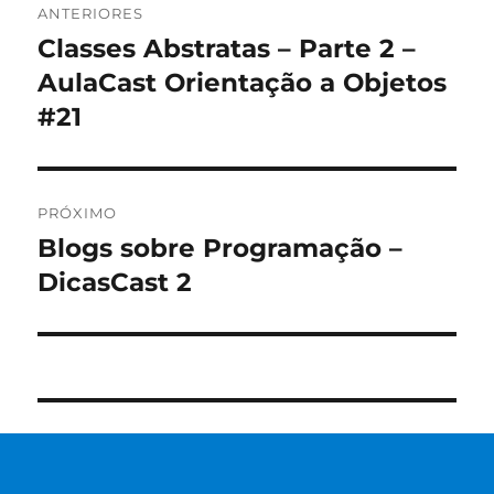
ANTERIORES
de
Classes Abstratas – Parte 2 –
Post
anterior:
AulaCast Orientação a Objetos
Post
#21
PRÓXIMO
Blogs sobre Programação –
Próximo
post:
DicasCast 2