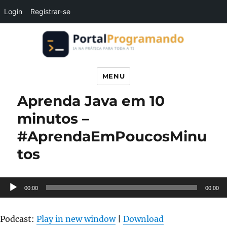
Login
Registrar-se
Portal Programando
MENU
Aprenda Java em 10
minutos –
#AprendaEmPoucosMinu
tos
Tocador
00:00
00:00
de
áudio
Podcast:
Play in new window
|
Download