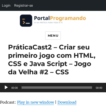
Login
Registrar-se
Portal Programando
MENU
PráticaCast2 – Criar seu
primeiro jogo com HTML,
CSS e Java Script – Jogo
da Velha #2 – CSS
Tocador
00:00
00:00
de
áudio
Podcast:
Play in new window
|
Download