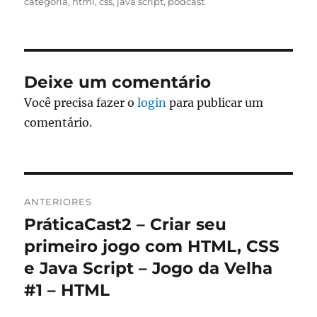
em
categoria
,
html
,
css
,
java script
,
podcast
Deixe um comentário
Você precisa fazer o
login
para publicar um
comentário.
Navegação
ANTERIORES
de
PráticaCast2 – Criar seu
Post
anterior:
primeiro jogo com HTML, CSS
Post
e Java Script – Jogo da Velha
#1 – HTML