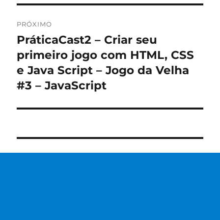
PRÓXIMO
PráticaCast2 – Criar seu
Próximo
post:
primeiro jogo com HTML, CSS
e Java Script – Jogo da Velha
#3 – JavaScript