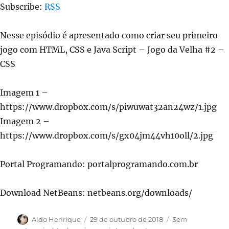
Subscribe:
RSS
Nesse episódio é apresentado como criar seu primeiro
jogo com HTML, CSS e Java Script – Jogo da Velha #2 –
CSS
Imagem 1 –
https://www.dropbox.com/s/piwuwat32an24wz/1.jpg
Imagem 2 –
https://www.dropbox.com/s/gx04jm44vh10oll/2.jpg
Portal Programando: portalprogramando.com.br
Download NetBeans: netbeans.org/downloads/
Autor
Publicado
Categorias
Aldo Henrique
29 de outubro de 2018
Sem