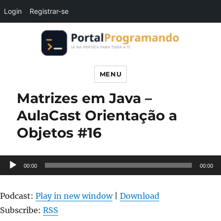
Login
Registrar-se
Portal Programando
MENU
Matrizes em Java –
AulaCast Orientação a
Objetos #16
Tocador
00:00
00:00
de
áudio
Podcast:
Play in new window
|
Download
Subscribe:
RSS