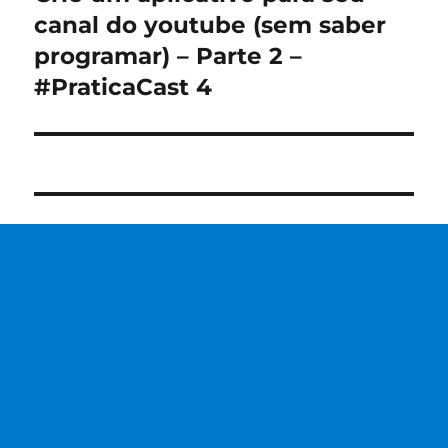
post:
canal do youtube (sem saber
programar) – Parte 2 –
#PraticaCast 4