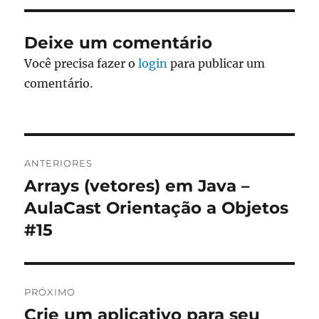
Deixe um comentário
Você precisa fazer o
login
para publicar um
comentário.
Navegação
ANTERIORES
de
Arrays (vetores) em Java –
Post
anterior:
AulaCast Orientação a Objetos
Post
#15
PRÓXIMO
Crie um aplicativo para seu
Próximo