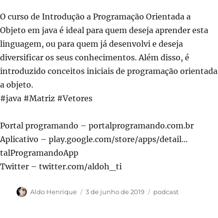
O curso de Introdução a Programação Orientada a
Objeto em java é ideal para quem deseja aprender esta
linguagem, ou para quem já desenvolvi e deseja
diversificar os seus conhecimentos. Além disso, é
introduzido conceitos iniciais de programação orientada
a objeto.
#java #Matriz #Vetores
Portal programando – portalprogramando.com.br
Aplicativo – play.google.com/store/apps/detail…
talProgramandoApp
Twitter – twitter.com/aldoh_ti
Autor
Publicado
Categorias
Aldo Henrique
3 de junho de 2019
podcast
em