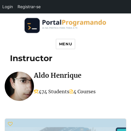
Login
Registrar-se
Portal Programando
MENU
Instructor
Aldo Henrique
474 Students
4 Courses