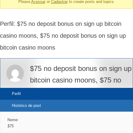
Please
Acessar
or
Cadastrar
to create posts and topics.
fórum
-
Você
Perfil: $75 no deposit bonus on sign up bitcoin
está
aqui:
casino moons, $75 no deposit bonus on sign up
bitcoin casino moons
$75 no deposit bonus on sign up
bitcoin casino moons, $75 no
deposit bonus on sign up bitcoin
Perfil
casino moons
Histórico de post
Usuário
Nome:
$75