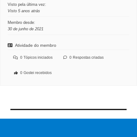
Visto pela última vez:
Visto 5 anos atrás
Membro desde:
30 de junho de 2021
Atividade do membro
0
Tópicos iniciados
0
Respostas criadas
0
Gostei recebidos