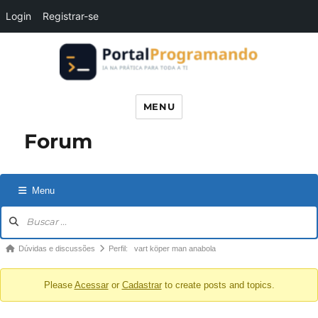
Login
Registrar-se
Portal Programando
MENU
Forum
Menu
Navegação
no
fórum
Caminho
Dúvidas e discussões
Perfil: vart köper man anabola
de
Please
Acessar
or
Cadastrar
to create posts and topics.
navegação
do