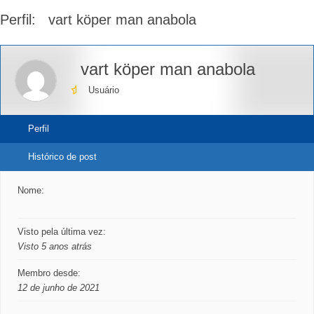
fórum
Perfil: vart köper man anabola
-
Você
está
vart köper man anabola
aqui:
Usuário
Perfil
Histórico de post
Nome:
Visto pela última vez:
Visto 5 anos atrás
Membro desde:
12 de junho de 2021