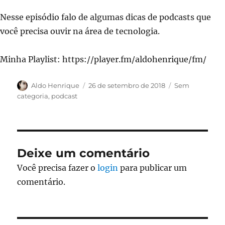
Nesse episódio falo de algumas dicas de podcasts que
você precisa ouvir na área de tecnologia.
Minha Playlist: https://player.fm/aldohenrique/fm/
Autor
Publicado
Categorias
Aldo Henrique
26 de setembro de 2018
Sem
em
categoria
,
podcast
Deixe um comentário
Você precisa fazer o
login
para publicar um
comentário.