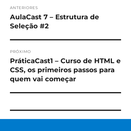
Navegação
ANTERIORES
de
AulaCast 7 – Estrutura de
Post
anterior:
Seleção #2
Post
PRÓXIMO
PráticaCast1 – Curso de HTML e
Próximo
post:
CSS, os primeiros passos para
quem vai começar