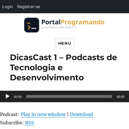
Login
Registrar-se
Portal Programando
MENU
DicasCast 1 – Podcasts de
Tecnologia e
Desenvolvimento
Tocador
00:00
00:00
de
áudio
Podcast:
Play in new window
|
Download
Subscribe:
RSS