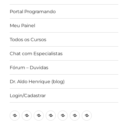
Portal Programando
Meu Painel
Todos os Cursos
Chat com Especialistas
Fórum – Duvidas
Dr. Aldo Henrique (blog)
Login/Cadastrar
Portal
Converse
Blog
Canal
Forum
IDE
Revista
Programando
com
Prof.
Portal
–
Científica