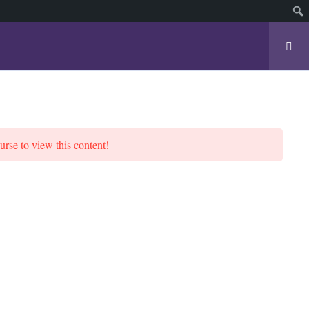
ldo Henrique (blog)
Login/Cadastrar
urse to view this content!