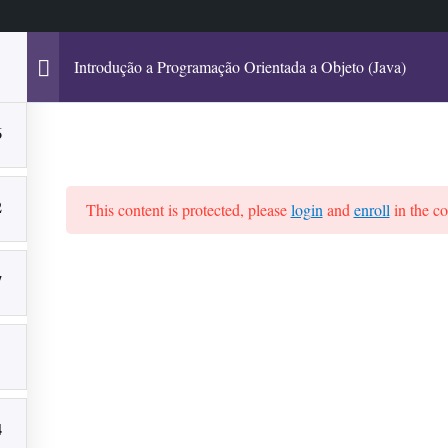
Introdução a Programação Orientada a Objeto (Java)
6
ursos
Chat com Especialistas
Fórum – Duvidas
Dr. A
2
This content is protected, please
login
and
enroll
in the co
7
ss
4