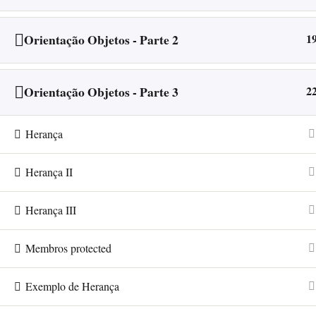
do
Dr.
Orientação Objetos - Parte 2
1
Aldo
Henrique
Orientação Objetos - Parte 3
2
Herança
Herança II
Herança III
Membros protected
Exemplo de Herança