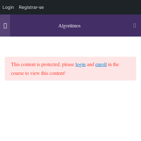
Login
Registrar-se
Algoritmos
Portal Programando
Introdução a Algoritmos​
14
MENU
This content is protected, please
login
and
enroll
in the
Home
Portal Programando
Programação
Formas de Representação
11
course to view this content!
dos Algoritmos
Portal Programando
AulaCast 2 – Vídeo
Meu Painel
30 Minutes
Todos os Cursos
Descrição Narrativa
30 Minutes
Chat com Especialistas