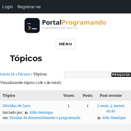
Login
Registrar-se
Portal Programando
MENU
Tópicos
Início IA
›
Fóruns
›
Tópicos
Visualizando tópico 1 (de 1 do total)
Tópico
Vozes
Posts
Post recente
Dúvidas de Java
1
1
2 anos, 4 meses
atrás
Iniciado por:
Aldo Henrique
em:
Duvidas de desenvolvimento e programação
Aldo Henrique