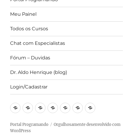
Meu Painel
Todos os Cursos
Chat com Especialistas
Fórum – Duvidas
Dr. Aldo Henrique (blog)
Login/Cadastrar
Portal
Converse
Blog
Canal
Forum
IDE
Revista
Programando
com
Prof.
Portal
–
Científica
a
Dr.
Programando
Online
Portal Programando
Orgulhosamente desenvolvido com
WordPress
iAldo
Aldo