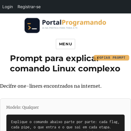
Login
Registrar-se
Portal Programando
MENU
Prompt para explicar
COPIAR PROMPT
comando Linux complexo
Decifre one-liners encontrados na internet.
Modelo: Qualquer
Explique o comando abaixo parte por parte: cada flag, 
cada pipe, o que entra e o que sai em cada etapa. 