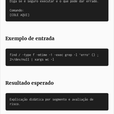
Diga se é seguro executar e o que pode dar errado.

Comando:

[COLE AQUI]
Exemplo de entrada
find / -type f -mtime -1 -exec grep -l 'erro' {} ; 
2>/dev/null | xargs wc -l
Resultado esperado
Explicação didática por segmento e avaliação de 
risco.