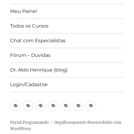
Meu Painel
Todos os Cursos
Chat com Especialistas
Fórum – Duvidas
Dr. Aldo Henrique (blog)
Login/Cadastrar
Portal
Converse
Blog
Canal
Forum
IDE
Revista
Programando
com
Prof.
Portal
–
Científica
a
Dr.
Programando
Online
Portal Programando
Orgulhosamente desenvolvido com
WordPress
iAldo
Aldo