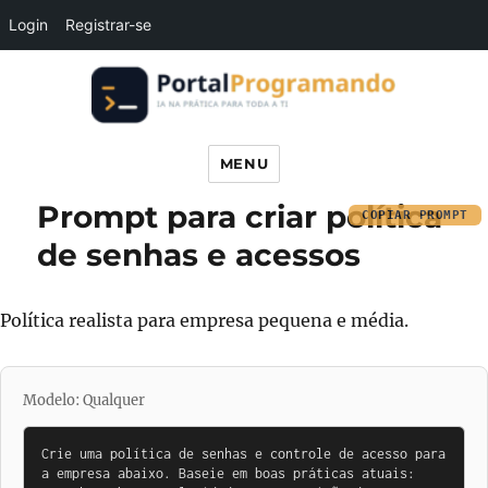
Login
Registrar-se
Portal Programando
MENU
Prompt para criar política
COPIAR PROMPT
de senhas e acessos
Política realista para empresa pequena e média.
Modelo: Qualquer
Crie uma política de senhas e controle de acesso para 
a empresa abaixo. Baseie em boas práticas atuais: 