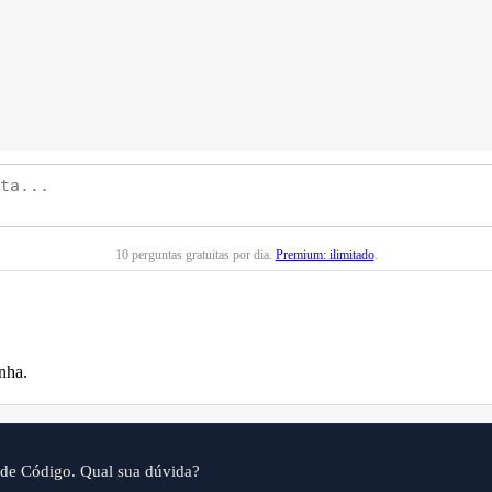
10 perguntas gratuitas por dia.
Premium: ilimitado
.
nha.
 de Código. Qual sua dúvida?