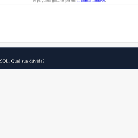
10 perguntas gratuitas por dia.
Premium: ilimitado
.
 SQL. Qual sua dúvida?