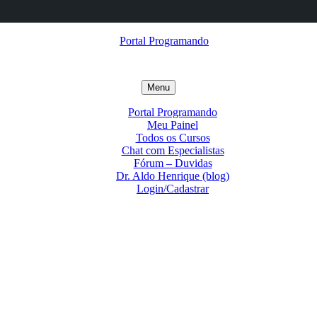
Menu
Portal Programando
Meu Painel
Todos os Cursos
Chat com Especialistas
Fórum – Duvidas
Dr. Aldo Henrique (blog)
Login/Cadastrar
Portal
Programando
Converse
com
Blog
a
Prof.
Canal
iAldo
Dr.
Portal
Forum
–
Aldo
Programando
IDE
IA
Henrique
–
Revista
do
Online
Científica
Dr.