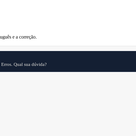
Aldo
Henrique
uguês e a correção.
 Erros. Qual sua dúvida?