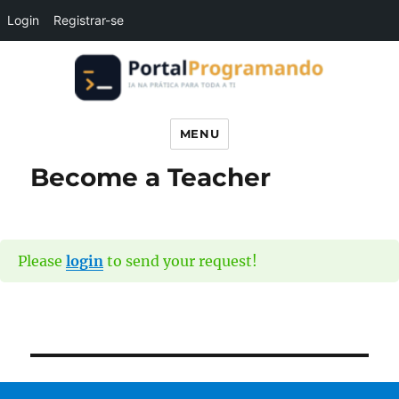
Login
Registrar-se
Portal Programando
MENU
Become a Teacher
Please
login
to send your request!