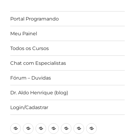
Portal Programando
Meu Painel
Todos os Cursos
Chat com Especialistas
Fórum – Duvidas
Dr. Aldo Henrique (blog)
Login/Cadastrar
Portal
Converse
Blog
Canal
Forum
IDE
Revista